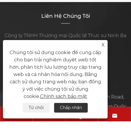
Liên Hệ Chúng Tôi
Công ty TNHH Thương mại Quốc tế Thực sự Ninh Ba
X
điện thoại:
+86-15924329663
Chúng tôi sử dụng cookie để cung cấp
cho bạn trải nghiệm duyệt web tốt
di động:
+86-15924329663
hơn, phân tích lưu lượng truy cập trang
Số fax:
+86-574-28865666
web và cá nhân hóa nội dung. Bằng
cách sử dụng trang web này, bạn đồng
E-mail:
jessica@chinawbl.com
ý với việc chúng tôi sử dụng
cookie.
Chính sách bảo mật
Địa chỉ:
Fl.29, Hong An Plaza,No.258 Die Yuan Road,
Yinzhou District,315100,Ningbo,Zhejiang,Trung Quốc
Từ chối
Chấp nhận




Bản quyền © 2021 Ninh Ba Bởi Công ty TNHH