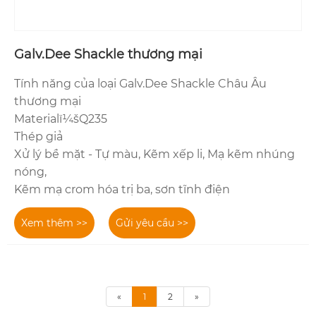
Galv.Dee Shackle thương mại
Tính năng của loại Galv.Dee Shackle Châu Âu
thương mại
Materialï¼šQ235
Thép giả
Xử lý bề mặt - Tự màu, Kẽm xếp li, Mạ kẽm nhúng
nóng,
Kẽm mạ crom hóa trị ba, sơn tĩnh điện
Xem thêm >>
Gửi yêu cầu >>
«
1
2
»