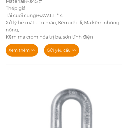
Materialï¼š45 #
Thép giả
Tải cuối cùngï¼šW.L.L * 4
Xử lý bề mặt - Tự màu, Kẽm xếp li, Mạ kẽm nhúng
nóng,
Kẽm mạ crom hóa trị ba, sơn tĩnh điện
Xem thêm >>
Gửi yêu cầu >>