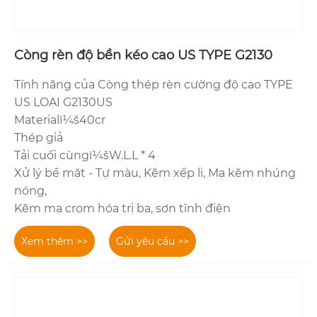
Còng rèn độ bền kéo cao US TYPE G2130
Tính năng của Còng thép rèn cường độ cao TYPE
US LOẠI G2130US
Materialï¼š40cr
Thép giả
Tải cuối cùngï¼šW.L.L * 4
Xử lý bề mặt - Tự màu, Kẽm xếp li, Mạ kẽm nhúng
nóng,
Kẽm mạ crom hóa trị ba, sơn tĩnh điện
Xem thêm >>
Gửi yêu cầu >>