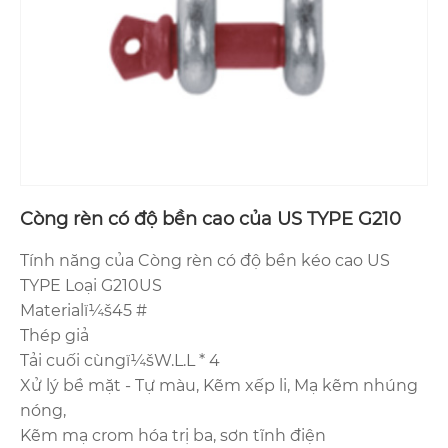
Còng rèn có độ bền cao của US TYPE G210
Tính năng của Còng rèn có độ bền kéo cao US
TYPE Loại G210US
Materialï¼š45 #
Thép giả
Tải cuối cùngï¼šW.L.L * 4
Xử lý bề mặt - Tự màu, Kẽm xếp li, Mạ kẽm nhúng
nóng,
Kẽm mạ crom hóa trị ba, sơn tĩnh điện