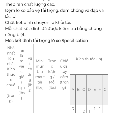
Thép rèn chất lượng cao.
Đệm lò xo bảo vệ tải trọng, đệm chống va đập và
lắc lư.
Chất kết dính chuyển ra khỏi tải.
Mỗi chất kết dính đã được kiểm tra bằng chứng
riêng biệt.
Móc kết dính tải trọng lò xo Specification
Nhỏ
Tải
nhất
là
lớn
Vậ
Kích thước (in)
m
Mini
Trọn
Chiề
nhất
t
việ
mun
g
u dài
Kích
ch
c
Ulti
lượn
tay
thướ
ứn
giớ
mate
g /
cầm
c
g
i
tải
Mỗi
(tron
chuỗ
(lb
hạn
(lbs)
(lbs)
g)
A
B
C
D
E
F
G
i
s)
(lbs
(tron
)
g)
3
1
1
2
1