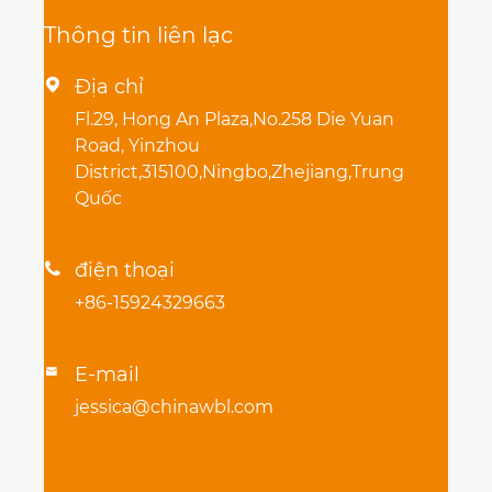
Thông tin liên lạc
Địa chỉ

Fl.29, Hong An Plaza,No.258 Die Yuan
Road, Yinzhou
District,315100,Ningbo,Zhejiang,Trung
Quốc
điện thoại

+86-15924329663
E-mail

jessica@chinawbl.com