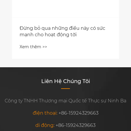
Đừng bỏ qua những điều này có sức
mạnh cho hoạt động tời
Xem thêm >>
Liên Hệ Chúng Tôi
Công ty TNHH Thương mại Quốc tế Thực sự Ninh Ba
điện thoại:
+86-15924329663
di động:
+86-15924329663